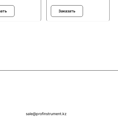
зать
Заказать
Контакты
+7 (7172) 52-07-09
sale@profinstrument.kz