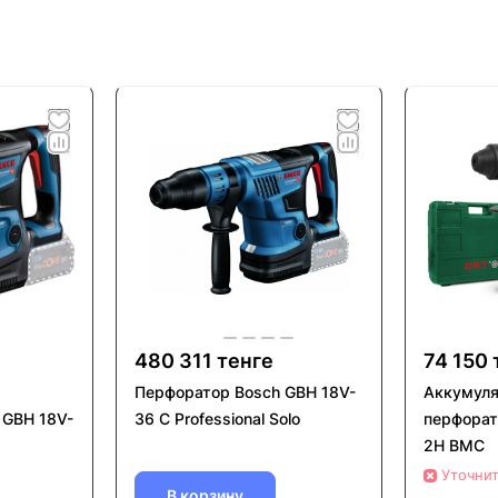
480 311 тенге
74 150 
Перфоратор Bosch GBH 18V-
Аккумул
 GBH 18V-
36 C Professional Solo
перфорат
2H BMC
Уточни
В корзину