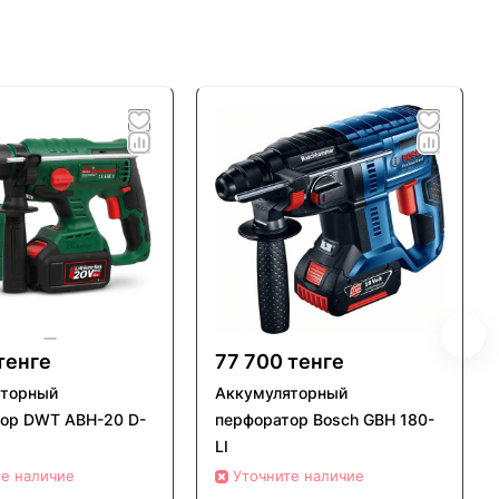
тенге
77 700 тенге
яторный
Аккумуляторный
ор DWT ABH-20 D-
перфоратор Bosch GBH 180-
LI
те наличие
Уточните наличие