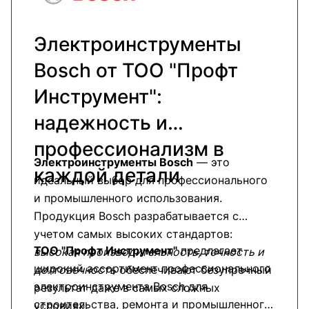
Электроинструменты
Bosch от ТОО "Профт
Инструмент":
надежность и
профессионализм в
Электроинструменты Bosch
— это
каждой детали
идеальный выбор для профессионального
и промышленного использования.
Продукция Bosch разрабатывается с
учетом самых высоких стандартов:
ТОО "Профт Инструмент"
предлагает
высокая производительность, точность и
широкий ассортимент профессионального
долговечность
обеспечивают безупречный
электроинструмента Bosch для
результат даже в самых сложных
строительства, ремонта и промышленного
условиях.