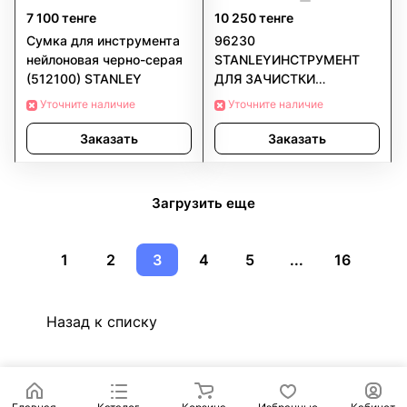
7 100 тенге
10 250 тенге
Сумка для инструмента
96230
нейлоновая черно-серая
STANLEYИНСТРУМЕНТ
(512100) STANLEY
ДЛЯ ЗАЧИСТКИ
ПРОВОДОВ (СТРИППЕР)
Уточните наличие
Уточните наличие
АВТОМАТИЧЕСКИЙ
FATMAX
Заказать
Заказать
Загрузить еще
1
2
3
4
5
...
16
Назад к списку