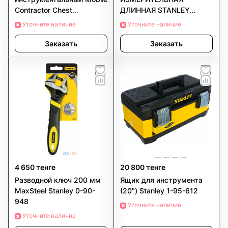
Contractor Chest
ДЛИННАЯ STANLEY
пластмассовый STANLEY
"POWERWINDER" 100М X
Уточните наличие
Уточните наличие
1-97-503
12,7MM
Заказать
Заказать
4 650 тенге
20 800 тенге
Разводной ключ 200 мм
Ящик для инструмента
MaxSteel Stanley 0-90-
(20") Stanley 1-95-612
948
Уточните наличие
Уточните наличие