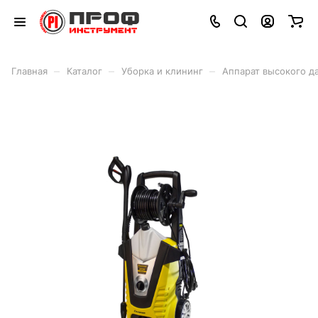
–
–
–
Главная
Каталог
Уборка и клининг
Аппарат высокого д