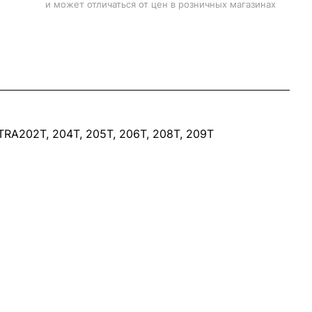
и может отличаться от цен в розничных магазинах
-TRA202T, 204T, 205T, 206T, 208T, 209T