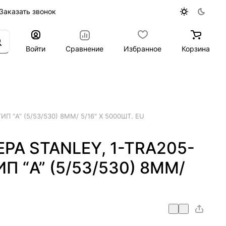
Заказать звонок
Войти
Сравнение
Избранное
Корзина
П “A” (5/53/530) 8ММ/ 5/16" Х 5000ШТ. EU
РА STANLEY, 1-TRA205-
ИП “A” (5/53/530) 8ММ/