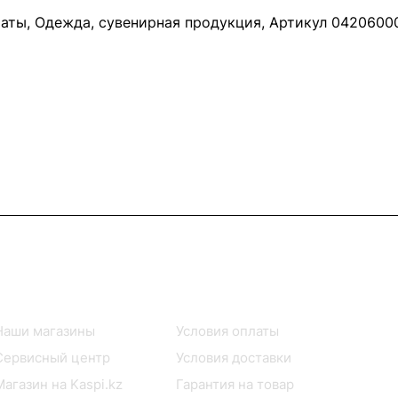
маты, Одежда, сувенирная продукция, Артикул 042060003
Информация
Помощь
Наши магазины
Условия оплаты
Сервисный центр
Условия доставки
Магазин на Kaspi.kz
Гарантия на товар