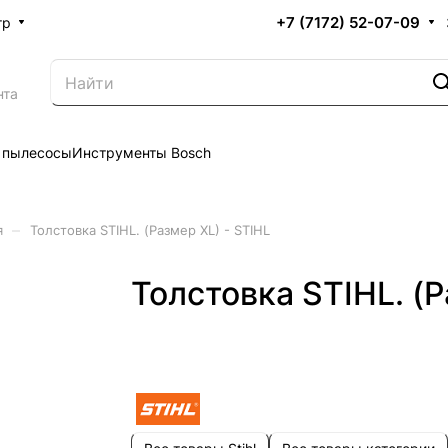
+7 (7172) 52-07-09
тр
нта
 пылесосы
Инструменты Bosch
–
я
Толстовка STIHL. (Размер XL) - STIHL
Толстовка STIHL. (Р