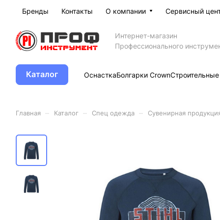
Бренды
Контакты
О компании
Сервисный цен
Интернет-магазин
Профессионального инструме
Каталог
Оснастка
Болгарки Crown
Строительные
–
–
–
Главная
Каталог
Спец одежда
Сувенирная продукци