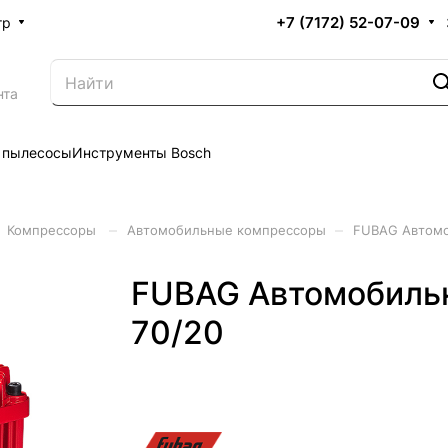
+7 (7172) 52-07-09
тр
нта
 пылесосы
Инструменты Bosch
–
–
Компрессоры
Автомобильные компрессоры
FUBAG Автомоб
FUBAG Автомобильн
70/20