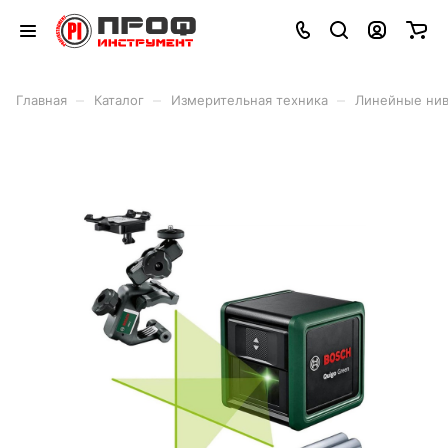
–
–
–
Главная
Каталог
Измерительная техника
Линейные ни