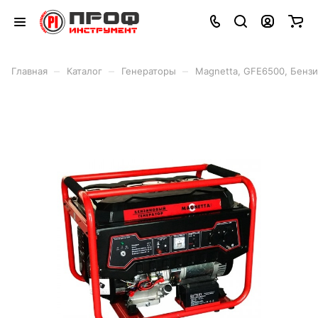
–
–
–
Главная
Каталог
Генераторы
Magnetta, GFE6500, Бензи