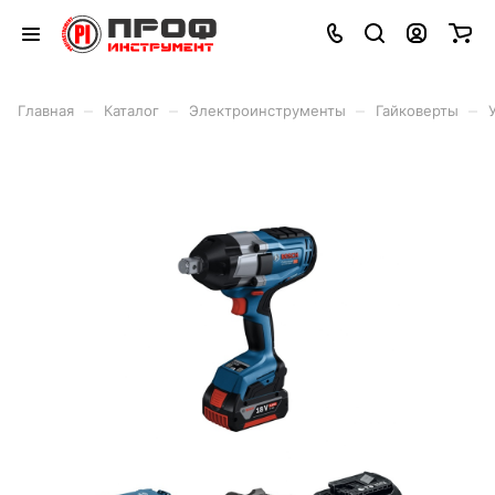
–
–
–
–
Главная
Каталог
Электроинструменты
Гайковерты