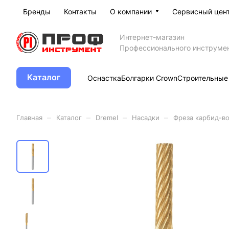
Бренды
Контакты
О компании
Сервисный цен
Интернет-магазин
Профессионального инструме
Каталог
Оснастка
Болгарки Crown
Строительные
–
–
–
–
Главная
Каталог
Dremel
Насадки
Фреза карбид-в