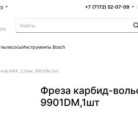
+7 (7172) 52-07-09
тр
нта
 пылесосы
Инструменты Bosch
ольф MAX ,3,2мм, 9901DM,1шт
Фреза карбид-воль
9901DM,1шт