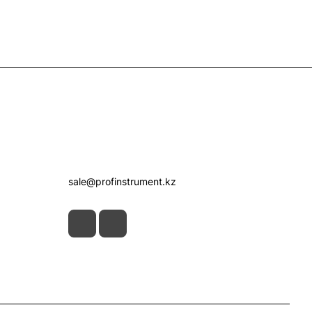
Контакты
+7 (7172) 52-07-09
sale@profinstrument.kz