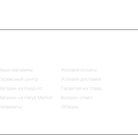
Информация
Помощь
Наши магазины
Условия оплаты
Сервисный центр
Условия доставки
Магазин на Kaspi.kz
Гарантия на товар
Магазин на Halyk Market
Вопрос-ответ
Реквизиты
Обзоры